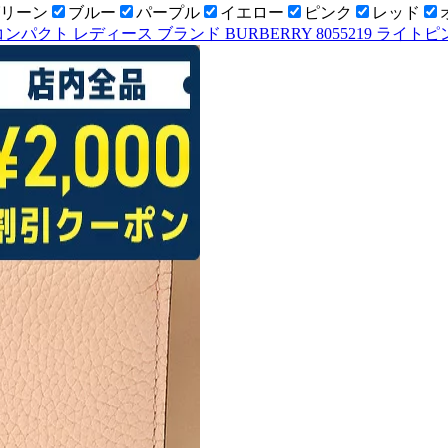
リーン
ブルー
パープル
イエロー
ピンク
レッド
コンパクト レディース ブランド BURBERRY 8055219 ライ