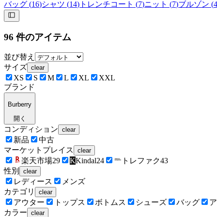
バッグ
(
16
)
シャツ
(
14
)
トレンチコート
(
7
)
ニット
(
7
)
ブルゾン
(
96
件のアイテム
並び替え
サイズ
clear
XS
S
M
L
XL
XXL
ブランド
Burberry
開く
コンディション
clear
新品
中古
マーケットプレイス
clear
楽天市場
29
K
Kindal
24
トレファク
43
性別
clear
レディース
メンズ
カテゴリ
clear
アウター
トップス
ボトムス
シューズ
バッグ
ア
カラー
clear