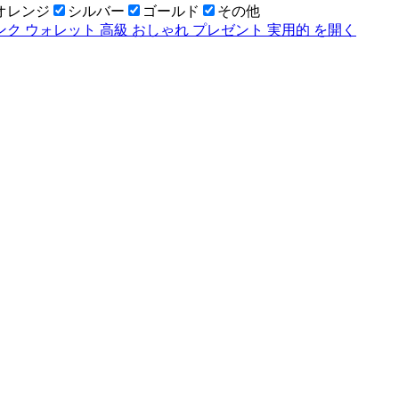
オレンジ
シルバー
ゴールド
その他
トピンク ウォレット 高級 おしゃれ プレゼント 実用的
を開く