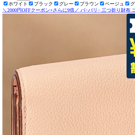
ホワイト
ブラック
グレー
ブラウン
ベージュ
グ
＼2000円OFFクーポン+さらに9倍／ バ−バリ− 三つ折り財布 