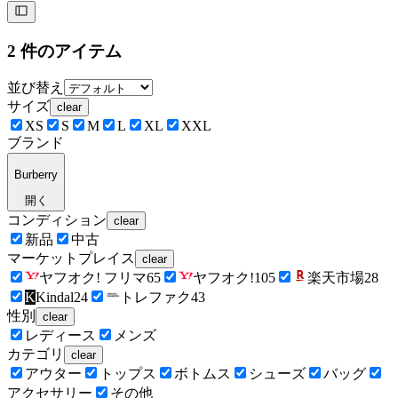
2
件のアイテム
並び替え
サイズ
clear
XS
S
M
L
XL
XXL
ブランド
Burberry
開く
コンディション
clear
新品
中古
マーケットプレイス
clear
ヤフオク! フリマ
65
ヤフオク!
105
楽天市場
28
K
Kindal
24
トレファク
43
性別
clear
レディース
メンズ
カテゴリ
clear
アウター
トップス
ボトムス
シューズ
バッグ
アクセサリー
その他