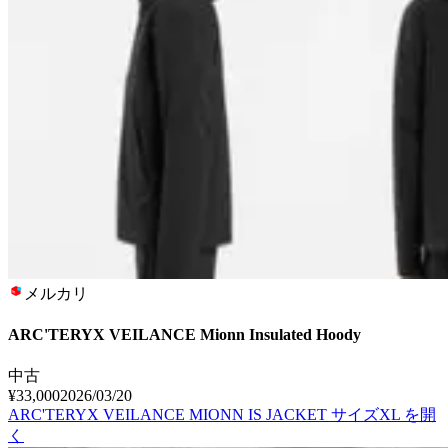
メルカリ
ARC'TERYX VEILANCE Mionn Insulated Hoody
中古
¥33,000
2026/03/20
ARC'TERYX VEILANCE MIONN IS JACKET サイズXL
を開
く