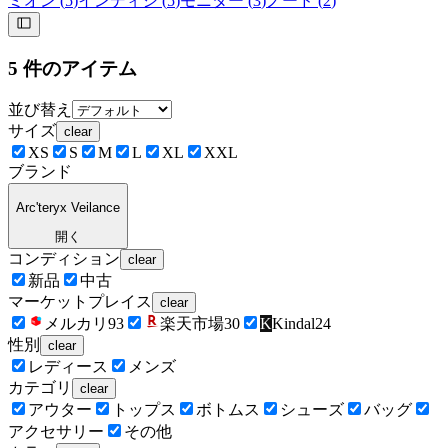
ミオン
(
5
)
インディシ
(
5
)
モニター
(
3
)
ノード
(
2
)
5
件のアイテム
並び替え
サイズ
clear
XS
S
M
L
XL
XXL
ブランド
Arc'teryx Veilance
開く
コンディション
clear
新品
中古
マーケットプレイス
clear
メルカリ
93
楽天市場
30
K
Kindal
24
性別
clear
レディース
メンズ
カテゴリ
clear
アウター
トップス
ボトムス
シューズ
バッグ
アクセサリー
その他