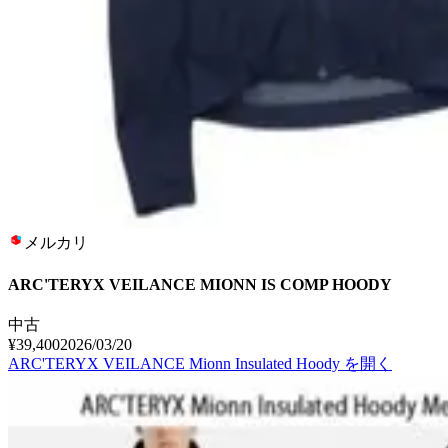
メルカリ
ARC'TERYX VEILANCE MIONN IS COMP HOODY
中古
¥39,400
2026/03/20
ARC'TERYX VEILANCE Mionn Insulated Hoody
を開く