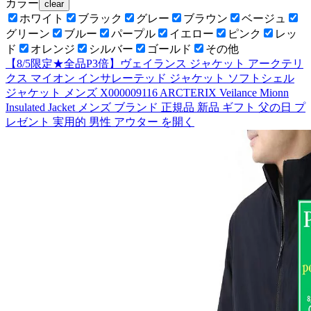
カラー
clear
ホワイト
ブラック
グレー
ブラウン
ベージュ
グリーン
ブルー
パープル
イエロー
ピンク
レッ
ド
オレンジ
シルバー
ゴールド
その他
【8/5限定★全品P3倍】ヴェイランス ジャケット アークテリ
クス マイオン インサレーテッド ジャケット ソフトシェル
ジャケット メンズ X000009116 ARCTERIX Veilance Mionn
Insulated Jacket メンズ ブランド 正規品 新品 ギフト 父の日 プ
レゼント 実用的 男性 アウター
を開く