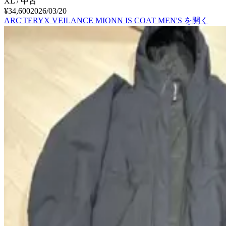
XL / 中古
¥34,600
2026/03/20
ARC'TERYX VEILANCE MIONN IS COAT MEN'S
を開く