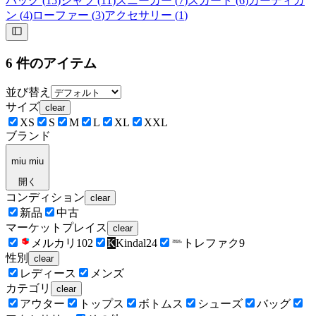
バッグ
(
15
)
シャツ
(
11
)
スニーカー
(
7
)
スカート
(
6
)
カーディガ
ン
(
4
)
ローファー
(
3
)
アクセサリー
(
1
)
6
件のアイテム
並び替え
サイズ
clear
XS
S
M
L
XL
XXL
ブランド
miu miu
開く
コンディション
clear
新品
中古
マーケットプレイス
clear
メルカリ
102
K
Kindal
24
トレファク
9
性別
clear
レディース
メンズ
カテゴリ
clear
アウター
トップス
ボトムス
シューズ
バッグ