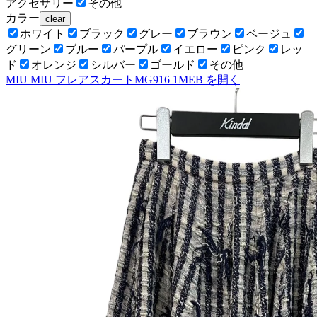
アクセサリー
その他
カラー
clear
ホワイト
ブラック
グレー
ブラウン
ベージュ
グリーン
ブルー
パープル
イエロー
ピンク
レッ
ド
オレンジ
シルバー
ゴールド
その他
MIU MIU フレアスカートMG916 1MEB
を開く