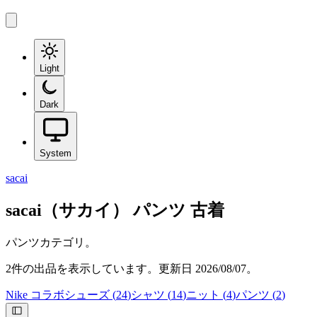
Light
Dark
System
sacai
sacai（サカイ）
パンツ
古着
パンツカテゴリ。
2
件の出品を表示しています。更新日
2026/08/07
。
Nike コラボシューズ
(
24
)
シャツ
(
14
)
ニット
(
4
)
パンツ
(
2
)