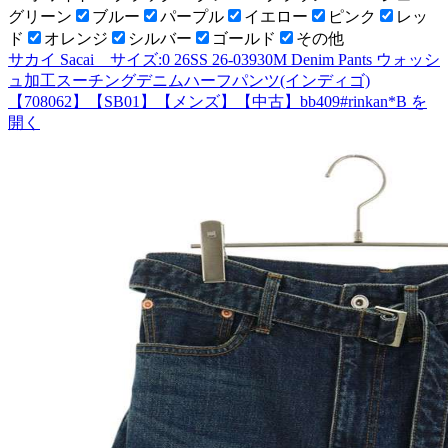
グリーン
ブルー
パープル
イエロー
ピンク
レッ
ド
オレンジ
シルバー
ゴールド
その他
サカイ Sacai サイズ:0 26SS 26-03930M Denim Pants ウォッシ
ュ加工スーチングデニムハーフパンツ(インディゴ)
【708062】【SB01】【メンズ】【中古】bb409#rinkan*B
を
開く