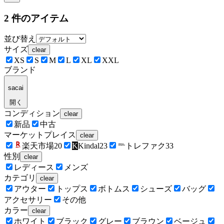
2
件のアイテム
並び替え
サイズ
clear
XS
S
M
L
XL
XXL
ブランド
sacai
開く
コンディション
clear
新品
中古
マーケットプレイス
clear
楽天市場
20
K
Kindal
23
トレファク
33
性別
clear
レディース
メンズ
カテゴリ
clear
アウター
トップス
ボトムス
シューズ
バッグ
アクセサリー
その他
カラー
clear
ホワイト
ブラック
グレー
ブラウン
ベージュ