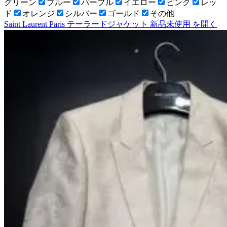
グリーン
ブルー
パープル
イエロー
ピンク
レッ
ド
オレンジ
シルバー
ゴールド
その他
Saint Laurent Paris テーラードジャケット 新品未使用
を開く