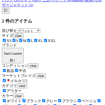
バッグ
(
31
)
シャツ
(
28
)
デニム
(
7
)
ブーツ
(
4
)
Tailored Jacket
(
2
)
レ
ザージャケット
(
1
)
2
件のアイテム
並び替え
サイズ
clear
XS
S
M
L
XL
XXL
ブランド
Saint Laurent
開く
コンディション
clear
新品
中古
マーケットプレイス
clear
メルカリ
2
カテゴリ
clear
アウター
カラー
clear
ホワイト
ブラック
グレー
ブラウン
ベージュ