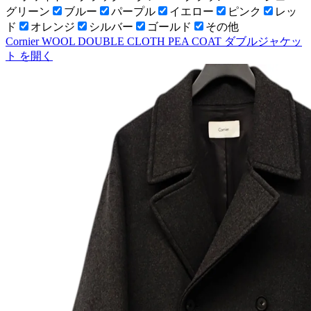
グリーン
ブルー
パープル
イエロー
ピンク
レッ
ド
オレンジ
シルバー
ゴールド
その他
Cornier WOOL DOUBLE CLOTH PEA COAT ダブルジャケッ
ト
を開く