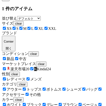
1
件のアイテム
並び替え
サイズ
clear
XS
S
M
L
XL
XXL
ブランド
Cornier
開く
コンディション
clear
新品
中古
マーケットプレイス
clear
楽天市場
20
K
Kindal
24
性別
clear
レディース
メンズ
カテゴリ
clear
アウター
トップス
ボトムス
シューズ
バッグ
アクセサリー
その他
カラー
clear
ホワイト
ブラック
グレー
ブラウン
ベージュ