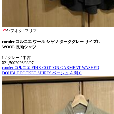
ヤフオク! フリマ
cornier コルニエ ウール シャツ ダークグレー サイズL
WOOL 長袖シャツ
L / グレー / 中古
¥21,500
2026/08/07
cornier コルニエ FINX COTTON GARMENT WASHED
DOUBLE POCKET SHIRTS ベージュ
を開く