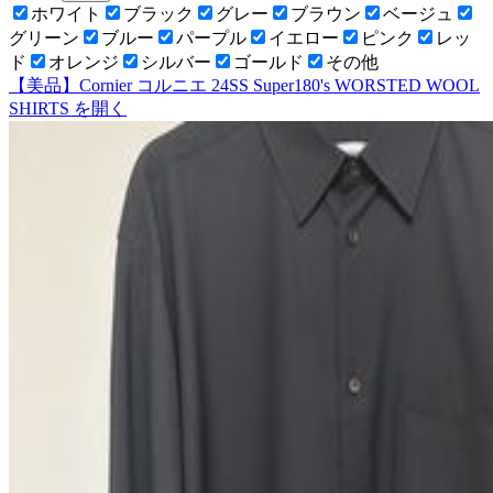
ホワイト
ブラック
グレー
ブラウン
ベージュ
グリーン
ブルー
パープル
イエロー
ピンク
レッ
ド
オレンジ
シルバー
ゴールド
その他
【美品】Cornier コルニエ 24SS Super180's WORSTED WOOL
SHIRTS
を開く