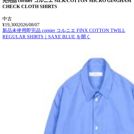
完売品 cornier コルニエ SILK/COTTON MICRO GINGHAM
CHECK CLOTH SHIRTS
中古
¥19,300
2026/08/07
新品未使用即完品 cornier コルニエ FINX COTTON TWILL
REGULAR SHIRTS｜SAXE BLUE
を開く