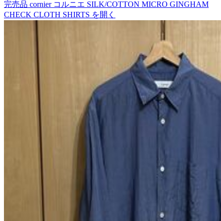
完売品 cornier コルニエ SILK/COTTON MICRO GINGHAM
CHECK CLOTH SHIRTS
を開く